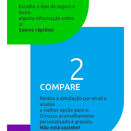
Escolha o tipo de seguro e
insira
alguma informação sobre
si.
Somos rápidos!
2
COMPARE
Receba a simulação por email e
analise
a melhor opção para si.
O nosso aconselhamento
personalizado é gratuito.
Não está sozinho!